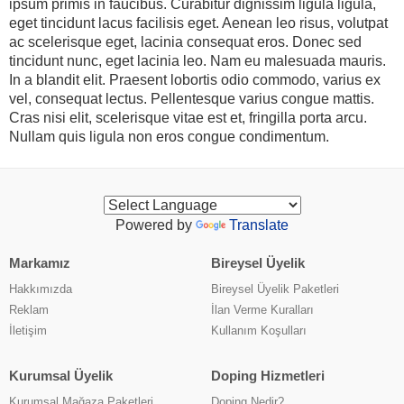
ipsum primis in faucibus. Curabitur dignissim ligula ligula,
eget tincidunt lacus facilisis eget. Aenean leo risus, volutpat
ac scelerisque eget, lacinia consequat eros. Donec sed
tincidunt nunc, eget lacinia leo. Nam eu malesuada mauris.
In a blandit elit. Praesent lobortis odio commodo, varius ex
vel, consequat lectus. Pellentesque varius congue mattis.
Cras nisi elit, scelerisque vitae est et, fringilla porta arcu.
Nullam quis ligula non eros congue condimentum.
Powered by
Translate
Markamız
Bireysel Üyelik
Hakkımızda
Bireysel Üyelik Paketleri
Reklam
İlan Verme Kuralları
İletişim
Kullanım Koşulları
Kurumsal Üyelik
Doping Hizmetleri
Kurumsal Mağaza Paketleri
Doping Nedir?