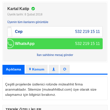
Kartal Katip
Üyelik tarihi: 8 Şubat 2018
Üyenin tüm ilanlarını görüntüle
Cep
532 219 15 11
WhatsApp
532 219 15 11
İlan sahibine mesaj gönder
Açıklama
Konum
Çeşitli projelerde üstlenici rolünde müteahhit firma
aranmaktadır. Sitemize (muteahhitbul.com) üye olarak size
ulaşmamız için bilginizi bırakınız.
TEKNİK ÖZELLİKLER