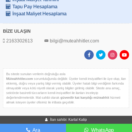
Tapu Pay Hesaplama
İnşaat Maliyet Hesaplama
BİZE ULAŞIN
2163302613
bilgi@muteahhitler.com
Bu sitede sunulan verilerin doğruluğu asla
Müteahhitler.com
sorumluluğunda değildir. Üyeler kendi insiyatifleri ile üye olup, ilan
eklemiş, doğru veya yanlış bilgi vermiş olabilir. Üyeler hatalı bilgi verdiğinin farkında
olmayabilir veya kötü niyetli olarak yanlış bilgiler girilmiş olabilir. Sitede ana amaç,
sektörde basiretli tüccarların kendi insiyatifleri ile ilanları inceleyip
değerlendirmeleridir. Mal sahibi olarak
güvenilir kat karşılığı müteahhit
hizmeti
almak isteyen üyeler ofisimiz ile irtibata geçebilir.
İlan sahibi: Kartal Katip
Ara
WhatsApp