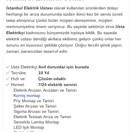
İstanbul
Elektrik Ustası
olarak
kullanılan ürünlerden dolayı
herhangi bir arıza durumunda sizden ikinci kez bir servis ücreti
talep etmiyoruz çünkü bizler müşteri deneyimine, müşteri
memnuniyetine önem veriyoruz. Bu sayede sektörün zirve
Usta
Elektrikçi
kadrosunu bünyemizde toplaya bildik. Bu sayede
elektrik ustası dendiği akıllara ekibimiz geliyor çünkü onlar her
sorunu en kusursuz şekilde çözüyor. Doğru tercihi şimdi yapın;
zaman, paranızdan tasarruf edin.
✅ Usta Elektrikçi:
Acil durumlar için burada
✅ Tecrübe:
10 Yıl
✅ Hızlı ve:
Çözüm odaklı
✅ Hizmet:
7/24 elektrik servisi
Elektrik Arızası, Arızaları ve Tamiri
Korniş montajı
Priz Montajı ve Tamiri
Şalter Arızası ve Tamiri
Sigorta Arızası ve Tamiri
Elektrik Tesisatı Arıza ve Tamiri
Sensörlü Lamba Montajı
LED Işık Montajı