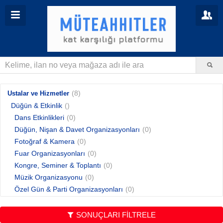
(8)
Ustalar ve Hizmetler
Düğün & Etkinlik
()
Dans Etkinlikleri
(0)
Düğün, Nişan & Davet Organizasyonları
(0)
Fotoğraf & Kamera
(0)
Fuar Organizasyonları
(0)
Kongre, Seminer & Toplantı
(0)
Müzik Organizasyonu
(0)
Özel Gün & Parti Organizasyonları
(0)
Pasta, Yemek & Catering
(0)
Ses, Işık & Görüntü Sistemleri
(0)
SONUÇLARI FİLTRELE