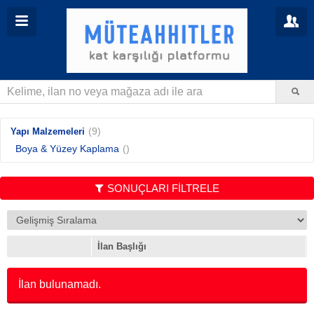
(9)
Yapı Malzemeleri
Boya & Yüzey Kaplama
()
SONUÇLARI FİLTRELE
İlan Başlığı
İlan bulunamadı.