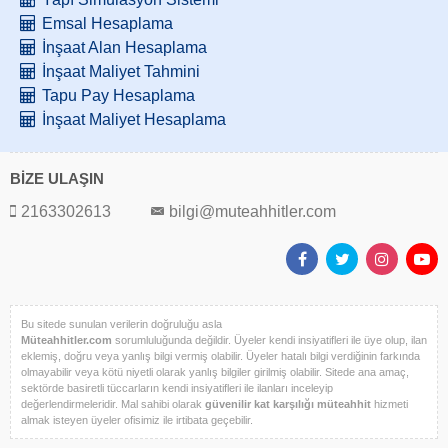
Emsal Hesaplama
İnşaat Alan Hesaplama
İnşaat Maliyet Tahmini
Tapu Pay Hesaplama
İnşaat Maliyet Hesaplama
BİZE ULAŞIN
2163302613
bilgi@muteahhitler.com
Bu sitede sunulan verilerin doğruluğu asla
Müteahhitler.com
sorumluluğunda değildir. Üyeler kendi insiyatifleri ile üye olup, ilan
eklemiş, doğru veya yanlış bilgi vermiş olabilir. Üyeler hatalı bilgi verdiğinin farkında
olmayabilir veya kötü niyetli olarak yanlış bilgiler girilmiş olabilir. Sitede ana amaç,
sektörde basiretli tüccarların kendi insiyatifleri ile ilanları inceleyip
değerlendirmeleridir. Mal sahibi olarak
güvenilir kat karşılığı müteahhit
hizmeti
almak isteyen üyeler ofisimiz ile irtibata geçebilir.