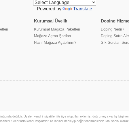
Powered by
Translate
Kurumsal Üyelik
Doping Hizmet
tleri
Kurumsal Mağaza Paketleri
Doping Nedir?
Mağaza Açma Şartları
Doping Satın Alm
Nasıl Mağaza Açabilirim?
Sık Sorulan Soru
uğunda değildir. Üyeler kendi insiyatifleri ile üye olup, ilan eklemiş, doğru veya yanlış bilgi verm
basiretli tüccarların kendi insiyatifleri ile ilanları inceleyip değerlendirmeleridir. Mal sahibi olara