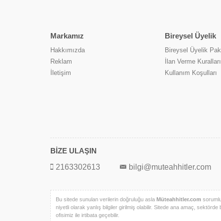
Markamız
Bireysel Üyelik
Hakkımızda
Bireysel Üyelik Pake
Reklam
İlan Verme Kuralları
İletişim
Kullanım Koşulları
BİZE ULAŞIN
2163302613
bilgi@muteahhitler.com
Bu sitede sunulan verilerin doğruluğu asla
Müteahhitler.com
sorumlul
niyetli olarak yanlış bilgiler girilmiş olabilir. Sitede ana amaç, sektörde 
ofisimiz ile irtibata geçebilir.