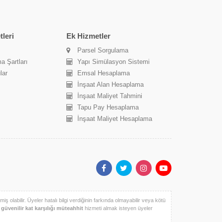
leri
Ek Hizmetler
Parsel Sorgulama
a Şartları
Yapı Simülasyon Sistemi
lar
Emsal Hesaplama
İnşaat Alan Hesaplama
İnşaat Maliyet Tahmini
Tapu Pay Hesaplama
İnşaat Maliyet Hesaplama
iş olabilir. Üyeler hatalı bilgi verdiğinin farkında olmayabilir veya kötü
k
güvenilir kat karşılığı müteahhit
hizmeti almak isteyen üyeler