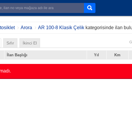
osiklet
Arora
AR 100-8 Klasik Çelik
kategorisinde ilan bu
G
Sıfır
İkinci El
İlan Başlığı
Yıl
Km
madı.