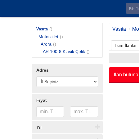
()
Vasıta
Mot
Vasıta
Motosiklet
()
Arora
()
Tüm İlanlar
AR 100-8 Klasik Çelik
()
Adres
İlan buluna
Fiyat
Yıl