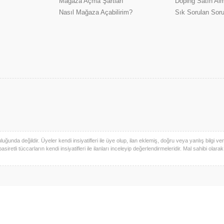
Mağaza Açma Şartları
Doping Satın Alm
Nasıl Mağaza Açabilirim?
Sık Sorulan Soru
uğunda değildir. Üyeler kendi insiyatifleri ile üye olup, ilan eklemiş, doğru veya yanlış bilgi verm
basiretli tüccarların kendi insiyatifleri ile ilanları inceleyip değerlendirmeleridir. Mal sahibi olara