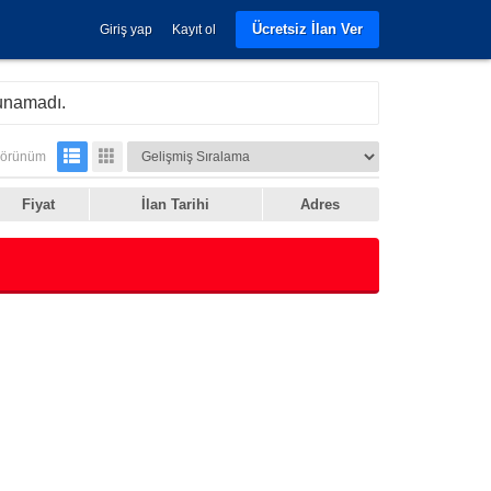
Ücretsiz İlan Ver
Giriş yap
Kayıt ol
lunamadı.
örünüm
Fiyat
İlan Tarihi
Adres