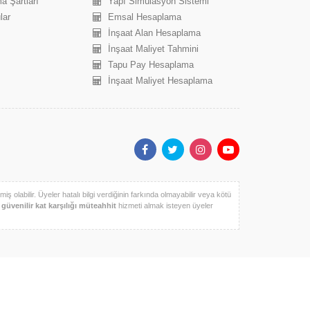
a Şartları
Yapı Simülasyon Sistemi
lar
Emsal Hesaplama
İnşaat Alan Hesaplama
İnşaat Maliyet Tahmini
Tapu Pay Hesaplama
İnşaat Maliyet Hesaplama
iş olabilir. Üyeler hatalı bilgi verdiğinin farkında olmayabilir veya kötü
k
güvenilir kat karşılığı müteahhit
hizmeti almak isteyen üyeler