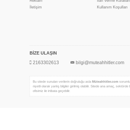
Reklam
İlan Verme Kuralları
İletişim
Kullanım Koşulları
BİZE ULAŞIN
2163302613
bilgi@muteahhitler.com
Bu sitede sunulan verilerin doğruluğu asla
Müteahhitler.com
sorumlul
niyetli olarak yanlış bilgiler girilmiş olabilir. Sitede ana amaç, sektörde 
ofisimiz ile irtibata geçebilir.