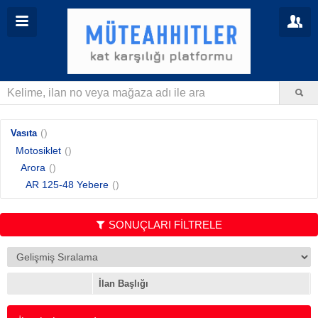
()
Vasıta
Motosiklet
()
Arora
()
AR 125-48 Yebere
()
SONUÇLARI FİLTRELE
İlan Başlığı