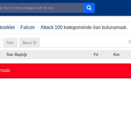
osiklet
Falcon
Attack 100
kategorisinde ilan bulunamadı.
G
Sıfır
İkinci El
İlan Başlığı
Yıl
Km
madı.