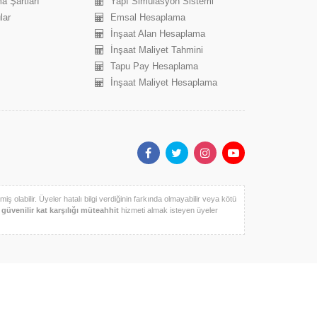
a Şartları
Yapı Simülasyon Sistemi
lar
Emsal Hesaplama
İnşaat Alan Hesaplama
İnşaat Maliyet Tahmini
Tapu Pay Hesaplama
İnşaat Maliyet Hesaplama
iş olabilir. Üyeler hatalı bilgi verdiğinin farkında olmayabilir veya kötü
k
güvenilir kat karşılığı müteahhit
hizmeti almak isteyen üyeler