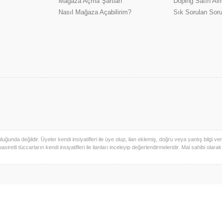
Mağaza Açma Şartları
Doping Satın Alm
Nasıl Mağaza Açabilirim?
Sık Sorulan Soru
uğunda değildir. Üyeler kendi insiyatifleri ile üye olup, ilan eklemiş, doğru veya yanlış bilgi verm
basiretli tüccarların kendi insiyatifleri ile ilanları inceleyip değerlendirmeleridir. Mal sahibi olara