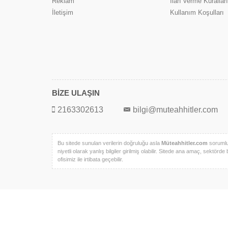
Reklam
İlan Verme Kuralları
İletişim
Kullanım Koşulları
BİZE ULAŞIN
2163302613
bilgi@muteahhitler.com
Bu sitede sunulan verilerin doğruluğu asla
Müteahhitler.com
sorumlul
niyetli olarak yanlış bilgiler girilmiş olabilir. Sitede ana amaç, sektörde 
ofisimiz ile irtibata geçebilir.