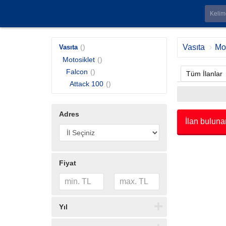
()
Vasıta
Mot
Vasıta
Motosiklet
()
Falcon
()
Tüm İlanlar
Attack 100
()
Adres
İlan buluna
Fiyat
Yıl