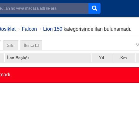
osiklet
Falcon
Lion 150
kategorisinde ilan bulunamadı.
G
Sıfır
İkinci El
İlan Başlığı
Yıl
Km
madı.