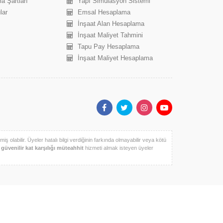
a Şartları
Yapı Simülasyon Sistemi
lar
Emsal Hesaplama
İnşaat Alan Hesaplama
İnşaat Maliyet Tahmini
Tapu Pay Hesaplama
İnşaat Maliyet Hesaplama
iş olabilir. Üyeler hatalı bilgi verdiğinin farkında olmayabilir veya kötü
k
güvenilir kat karşılığı müteahhit
hizmeti almak isteyen üyeler