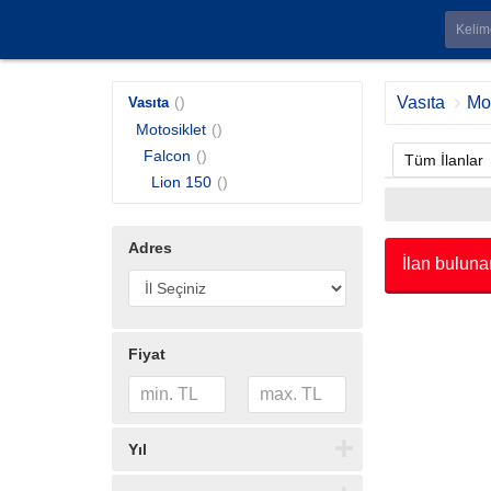
()
Vasıta
Mot
Vasıta
Motosiklet
()
Falcon
()
Tüm İlanlar
Lion 150
()
Adres
İlan buluna
Fiyat
Yıl