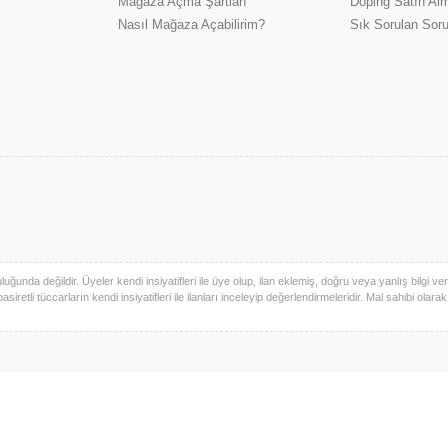
Mağaza Açma Şartları
Doping Satın Alm
Nasıl Mağaza Açabilirim?
Sık Sorulan Soru
uğunda değildir. Üyeler kendi insiyatifleri ile üye olup, ilan eklemiş, doğru veya yanlış bilgi verm
basiretli tüccarların kendi insiyatifleri ile ilanları inceleyip değerlendirmeleridir. Mal sahibi olara