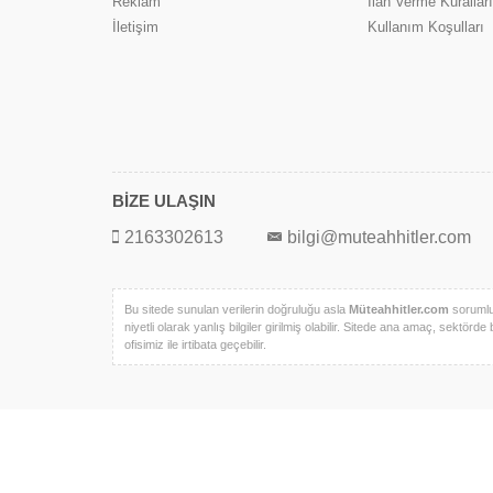
Reklam
İlan Verme Kuralları
İletişim
Kullanım Koşulları
BİZE ULAŞIN
2163302613
bilgi@muteahhitler.com
Bu sitede sunulan verilerin doğruluğu asla
Müteahhitler.com
sorumlul
niyetli olarak yanlış bilgiler girilmiş olabilir. Sitede ana amaç, sektörde 
ofisimiz ile irtibata geçebilir.