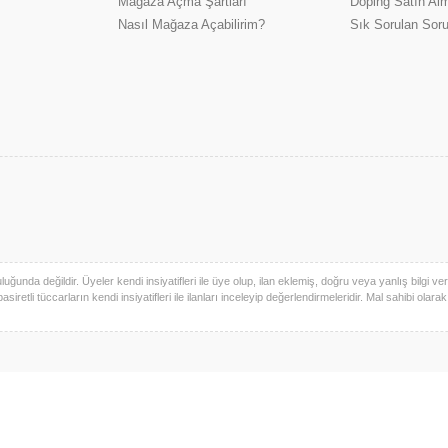
Mağaza Açma Şartları
Doping Satın Alm
Nasıl Mağaza Açabilirim?
Sık Sorulan Soru
uğunda değildir. Üyeler kendi insiyatifleri ile üye olup, ilan eklemiş, doğru veya yanlış bilgi verm
basiretli tüccarların kendi insiyatifleri ile ilanları inceleyip değerlendirmeleridir. Mal sahibi olara