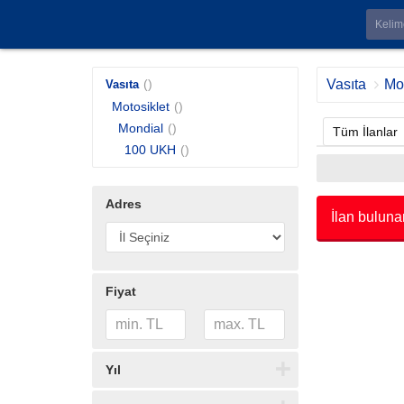
()
Vasıta
Mot
Vasıta
Motosiklet
()
Mondial
()
Tüm İlanlar
100 UKH
()
Adres
İlan buluna
Fiyat
Yıl