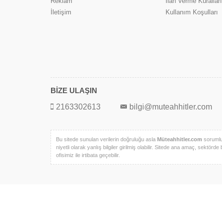
Reklam
İlan Verme Kuralları
İletişim
Kullanım Koşulları
BİZE ULAŞIN
2163302613
bilgi@muteahhitler.com
Bu sitede sunulan verilerin doğruluğu asla
Müteahhitler.com
sorumlul
niyetli olarak yanlış bilgiler girilmiş olabilir. Sitede ana amaç, sektörde 
ofisimiz ile irtibata geçebilir.