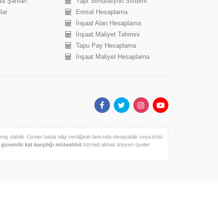
a Şartları
Yapı Simülasyon Sistemi
lar
Emsal Hesaplama
İnşaat Alan Hesaplama
İnşaat Maliyet Tahmini
Tapu Pay Hesaplama
İnşaat Maliyet Hesaplama
iş olabilir. Üyeler hatalı bilgi verdiğinin farkında olmayabilir veya kötü
k
güvenilir kat karşılığı müteahhit
hizmeti almak isteyen üyeler