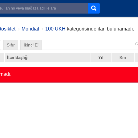
osiklet
Mondial
100 UKH
kategorisinde ilan bulunamadı.
G
Sıfır
İkinci El
İlan Başlığı
Yıl
Km
madı.