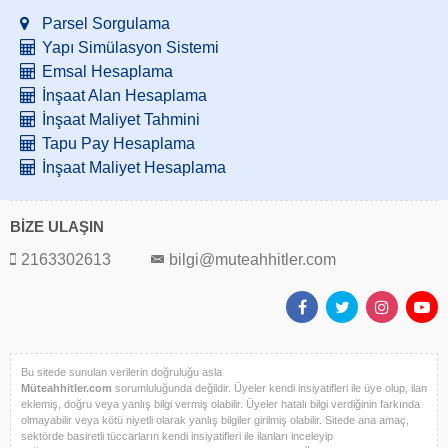
Parsel Sorgulama
Yapı Simülasyon Sistemi
Emsal Hesaplama
İnşaat Alan Hesaplama
İnşaat Maliyet Tahmini
Tapu Pay Hesaplama
İnşaat Maliyet Hesaplama
BİZE ULAŞIN
2163302613
bilgi@muteahhitler.com
Bu sitede sunulan verilerin doğruluğu asla
Müteahhitler.com
sorumluluğunda değildir. Üyeler kendi insiyatifleri ile üye olup, ilan
eklemiş, doğru veya yanlış bilgi vermiş olabilir. Üyeler hatalı bilgi verdiğinin farkında
olmayabilir veya kötü niyetli olarak yanlış bilgiler girilmiş olabilir. Sitede ana amaç,
sektörde basiretli tüccarların kendi insiyatifleri ile ilanları inceleyip