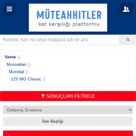
()
Vasıta
Motosiklet
()
Mondial
()
125 MG Classic
()
SONUÇLARI FİLTRELE
İlan Başlığı