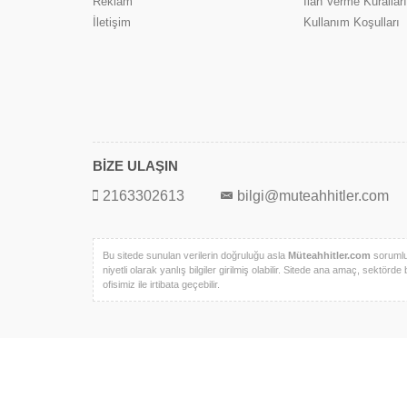
Reklam
İlan Verme Kuralları
İletişim
Kullanım Koşulları
BİZE ULAŞIN
2163302613
bilgi@muteahhitler.com
Bu sitede sunulan verilerin doğruluğu asla
Müteahhitler.com
sorumlul
niyetli olarak yanlış bilgiler girilmiş olabilir. Sitede ana amaç, sektörde 
ofisimiz ile irtibata geçebilir.