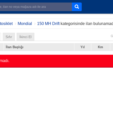
osiklet
Mondial
150 MH Drift
kategorisinde ilan bulunamad
G
Sıfır
İkinci El
İlan Başlığı
Yıl
Km
madı.