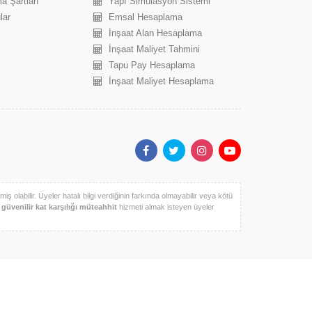
a Şartları
Yapı Simülasyon Sistemi
lar
Emsal Hesaplama
İnşaat Alan Hesaplama
İnşaat Maliyet Tahmini
Tapu Pay Hesaplama
İnşaat Maliyet Hesaplama
iş olabilir. Üyeler hatalı bilgi verdiğinin farkında olmayabilir veya kötü
k
güvenilir kat karşılığı müteahhit
hizmeti almak isteyen üyeler