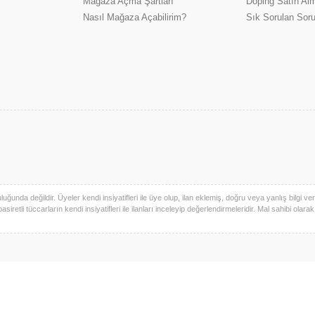
Mağaza Açma Şartları
Doping Satın Alm
Nasıl Mağaza Açabilirim?
Sık Sorulan Soru
uğunda değildir. Üyeler kendi insiyatifleri ile üye olup, ilan eklemiş, doğru veya yanlış bilgi verm
basiretli tüccarların kendi insiyatifleri ile ilanları inceleyip değerlendirmeleridir. Mal sahibi olara