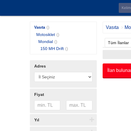
()
Vasıta
Mot
Vasıta
Motosiklet
()
Mondial
()
Tüm İlanlar
150 MH Drift
()
Adres
İlan buluna
Fiyat
Yıl