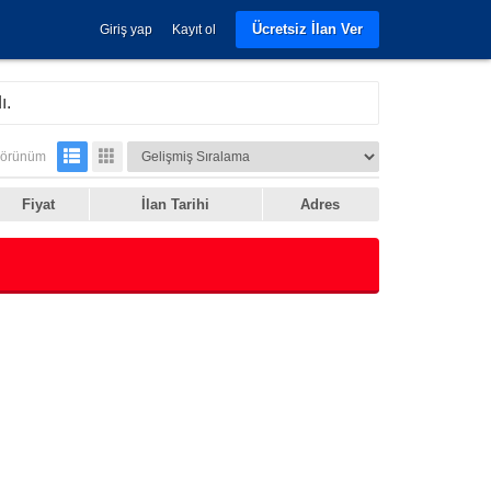
Ücretsiz İlan Ver
Giriş yap
Kayıt ol
ı.
örünüm
Fiyat
İlan Tarihi
Adres