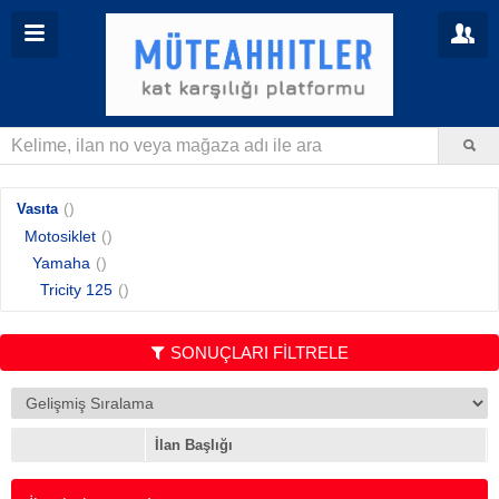
()
Vasıta
Motosiklet
()
Yamaha
()
Tricity 125
()
SONUÇLARI FİLTRELE
İlan Başlığı