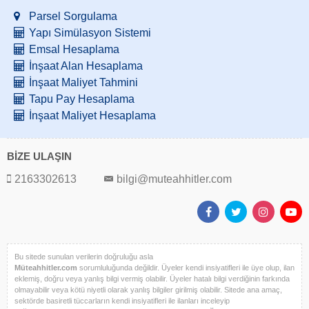
Parsel Sorgulama
Yapı Simülasyon Sistemi
Emsal Hesaplama
İnşaat Alan Hesaplama
İnşaat Maliyet Tahmini
Tapu Pay Hesaplama
İnşaat Maliyet Hesaplama
BİZE ULAŞIN
2163302613
bilgi@muteahhitler.com
Bu sitede sunulan verilerin doğruluğu asla
Müteahhitler.com
sorumluluğunda değildir. Üyeler kendi insiyatifleri ile üye olup, ilan
eklemiş, doğru veya yanlış bilgi vermiş olabilir. Üyeler hatalı bilgi verdiğinin farkında
olmayabilir veya kötü niyetli olarak yanlış bilgiler girilmiş olabilir. Sitede ana amaç,
sektörde basiretli tüccarların kendi insiyatifleri ile ilanları inceleyip