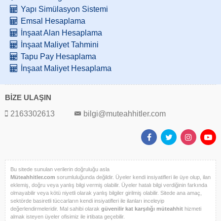
Yapı Simülasyon Sistemi
Emsal Hesaplama
İnşaat Alan Hesaplama
İnşaat Maliyet Tahmini
Tapu Pay Hesaplama
İnşaat Maliyet Hesaplama
BİZE ULAŞIN
2163302613
bilgi@muteahhitler.com
Bu sitede sunulan verilerin doğruluğu asla
Müteahhitler.com
sorumluluğunda değildir. Üyeler kendi insiyatifleri ile üye olup, ilan
eklemiş, doğru veya yanlış bilgi vermiş olabilir. Üyeler hatalı bilgi verdiğinin farkında
olmayabilir veya kötü niyetli olarak yanlış bilgiler girilmiş olabilir. Sitede ana amaç,
sektörde basiretli tüccarların kendi insiyatifleri ile ilanları inceleyip
değerlendirmeleridir. Mal sahibi olarak
güvenilir kat karşılığı müteahhit
hizmeti
almak isteyen üyeler ofisimiz ile irtibata geçebilir.