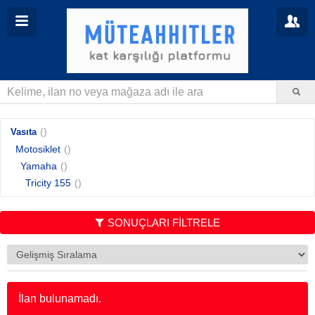
()
Vasıta
Motosiklet
()
Yamaha
()
Tricity 155
()
SONUÇLARI FİLTRELE
İlan bulunamadı.