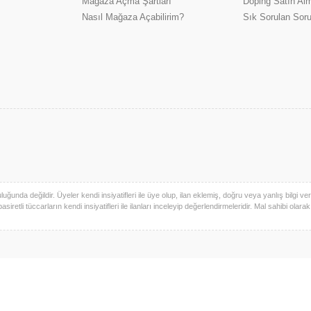
Mağaza Açma Şartları
Doping Satın Alm
Nasıl Mağaza Açabilirim?
Sık Sorulan Soru
uğunda değildir. Üyeler kendi insiyatifleri ile üye olup, ilan eklemiş, doğru veya yanlış bilgi verm
basiretli tüccarların kendi insiyatifleri ile ilanları inceleyip değerlendirmeleridir. Mal sahibi olara