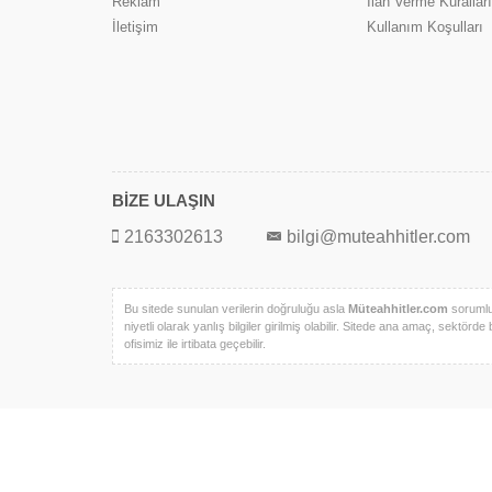
Reklam
İlan Verme Kuralları
İletişim
Kullanım Koşulları
BİZE ULAŞIN
2163302613
bilgi@muteahhitler.com
Bu sitede sunulan verilerin doğruluğu asla
Müteahhitler.com
sorumlul
niyetli olarak yanlış bilgiler girilmiş olabilir. Sitede ana amaç, sektörde 
ofisimiz ile irtibata geçebilir.