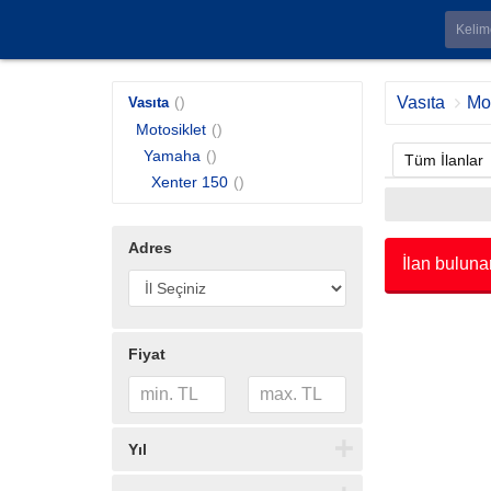
()
Vasıta
Mot
Vasıta
Motosiklet
()
Yamaha
()
Tüm İlanlar
Xenter 150
()
Adres
İlan buluna
Fiyat
Yıl