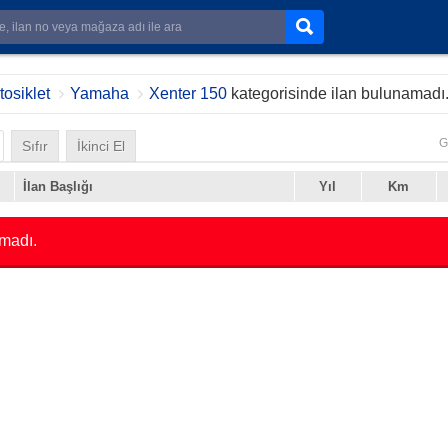
osiklet
Yamaha
Xenter 150
kategorisinde ilan bulunamadı
G
Sıfır
İkinci El
İlan Başlığı
Yıl
Km
madı.