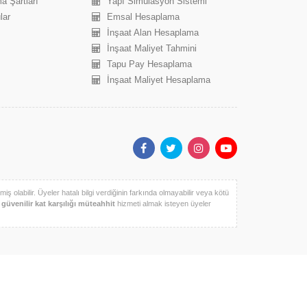
a Şartları
Yapı Simülasyon Sistemi
lar
Emsal Hesaplama
İnşaat Alan Hesaplama
İnşaat Maliyet Tahmini
Tapu Pay Hesaplama
İnşaat Maliyet Hesaplama
iş olabilir. Üyeler hatalı bilgi verdiğinin farkında olmayabilir veya kötü
k
güvenilir kat karşılığı müteahhit
hizmeti almak isteyen üyeler