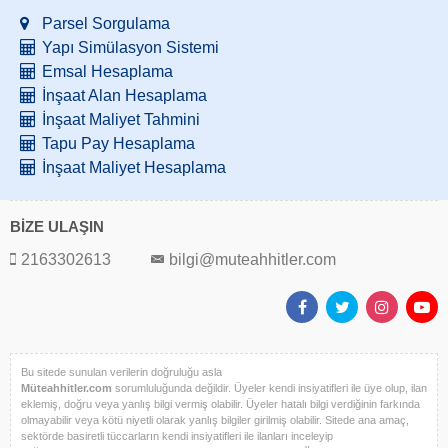
Parsel Sorgulama
Yapı Simülasyon Sistemi
Emsal Hesaplama
İnşaat Alan Hesaplama
İnşaat Maliyet Tahmini
Tapu Pay Hesaplama
İnşaat Maliyet Hesaplama
BİZE ULAŞIN
2163302613
bilgi@muteahhitler.com
Bu sitede sunulan verilerin doğruluğu asla
Müteahhitler.com
sorumluluğunda değildir. Üyeler kendi insiyatifleri ile üye olup, ilan
eklemiş, doğru veya yanlış bilgi vermiş olabilir. Üyeler hatalı bilgi verdiğinin farkında
olmayabilir veya kötü niyetli olarak yanlış bilgiler girilmiş olabilir. Sitede ana amaç,
sektörde basiretli tüccarların kendi insiyatifleri ile ilanları inceleyip