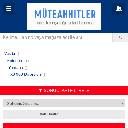
()
Vasıta
Motosiklet
()
Yamaha
()
XJ 900 Diversion
()
SONUÇLARI FİLTRELE
İlan Başlığı