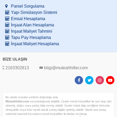
Parsel Sorgulama
Yapı Simülasyon Sistemi
Emsal Hesaplama
İnşaat Alan Hesaplama
İnşaat Maliyet Tahmini
Tapu Pay Hesaplama
İnşaat Maliyet Hesaplama
BİZE ULAŞIN
2163302613
bilgi@muteahhitler.com
Bu sitede sunulan verilerin doğruluğu asla
Müteahhitler.com
sorumluluğunda değildir. Üyeler kendi insiyatifleri ile üye olup, ilan
eklemiş, doğru veya yanlış bilgi vermiş olabilir. Üyeler hatalı bilgi verdiğinin farkında
olmayabilir veya kötü niyetli olarak yanlış bilgiler girilmiş olabilir. Sitede ana amaç,
sektörde basiretli tüccarların kendi insiyatifleri ile ilanları inceleyip