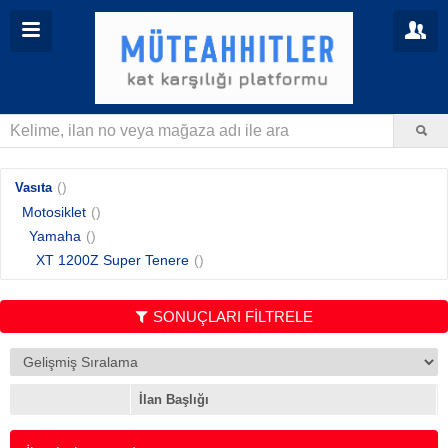
()
Vasıta
Motosiklet
()
Yamaha
()
XT 1200Z Super Tenere
()
SONUÇLARI FİLTRELE
İlan Başlığı