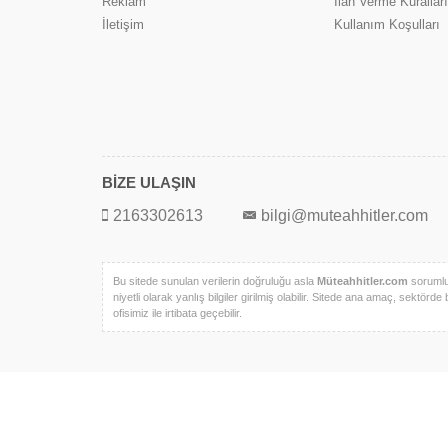
Reklam
İlan Verme Kuralları
İletişim
Kullanım Koşulları
BİZE ULAŞIN
2163302613
bilgi@muteahhitler.com
Bu sitede sunulan verilerin doğruluğu asla
Müteahhitler.com
sorumlul
niyetli olarak yanlış bilgiler girilmiş olabilir. Sitede ana amaç, sektörde 
ofisimiz ile irtibata geçebilir.