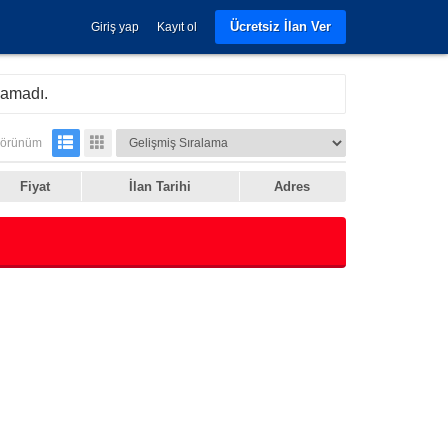
Ücretsiz İlan Ver
Giriş yap
Kayıt ol
namadı.
örünüm
Fiyat
İlan Tarihi
Adres