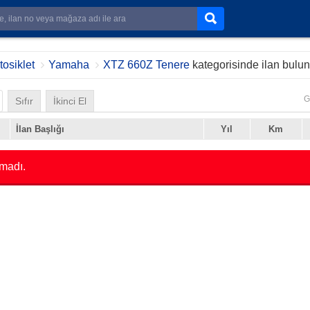
osiklet
Yamaha
XTZ 660Z Tenere
kategorisinde ilan bulu
G
Sıfır
İkinci El
İlan Başlığı
Yıl
Km
madı.