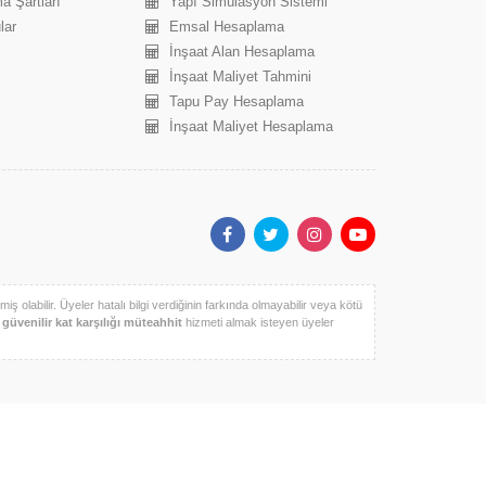
a Şartları
Yapı Simülasyon Sistemi
lar
Emsal Hesaplama
İnşaat Alan Hesaplama
İnşaat Maliyet Tahmini
Tapu Pay Hesaplama
İnşaat Maliyet Hesaplama
iş olabilir. Üyeler hatalı bilgi verdiğinin farkında olmayabilir veya kötü
k
güvenilir kat karşılığı müteahhit
hizmeti almak isteyen üyeler