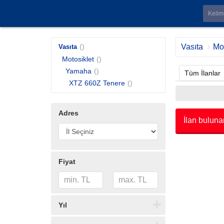
()
Vasıta
Mot
Vasıta
Motosiklet
()
Yamaha
()
Tüm İlanlar
XTZ 660Z Tenere
()
Adres
İlan buluna
Fiyat
Yıl