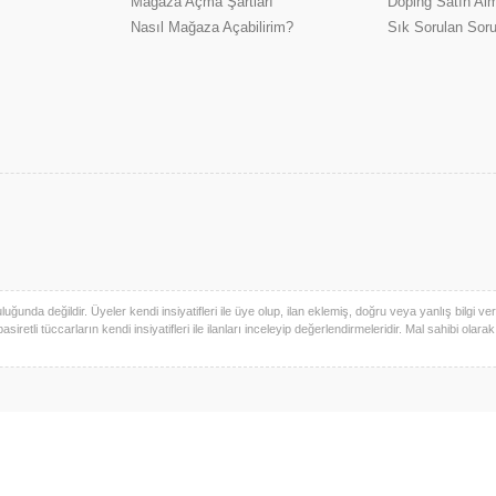
Mağaza Açma Şartları
Doping Satın Alm
Nasıl Mağaza Açabilirim?
Sık Sorulan Soru
uğunda değildir. Üyeler kendi insiyatifleri ile üye olup, ilan eklemiş, doğru veya yanlış bilgi verm
basiretli tüccarların kendi insiyatifleri ile ilanları inceleyip değerlendirmeleridir. Mal sahibi olara