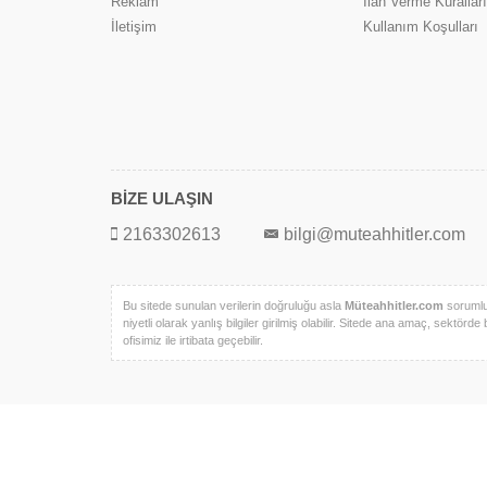
Reklam
İlan Verme Kuralları
İletişim
Kullanım Koşulları
BİZE ULAŞIN
2163302613
bilgi@muteahhitler.com
Bu sitede sunulan verilerin doğruluğu asla
Müteahhitler.com
sorumlul
niyetli olarak yanlış bilgiler girilmiş olabilir. Sitede ana amaç, sektörde 
ofisimiz ile irtibata geçebilir.