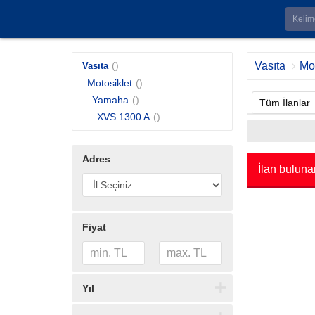
()
Vasıta
Mot
Vasıta
Motosiklet
()
Yamaha
()
Tüm İlanlar
XVS 1300 A
()
Adres
İlan buluna
Fiyat
Yıl