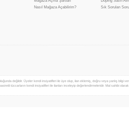
Mağaza Açma Şartları
Doping Satın Alm
Nasıl Mağaza Açabilirim?
Sık Sorulan Soru
uğunda değildir. Üyeler kendi insiyatifleri ile üye olup, ilan eklemiş, doğru veya yanlış bilgi verm
basiretli tüccarların kendi insiyatifleri ile ilanları inceleyip değerlendirmeleridir. Mal sahibi olara