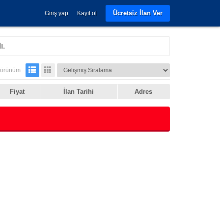
Ücretsiz İlan Ver
Giriş yap
Kayıt ol
ı.
örünüm
Fiyat
İlan Tarihi
Adres