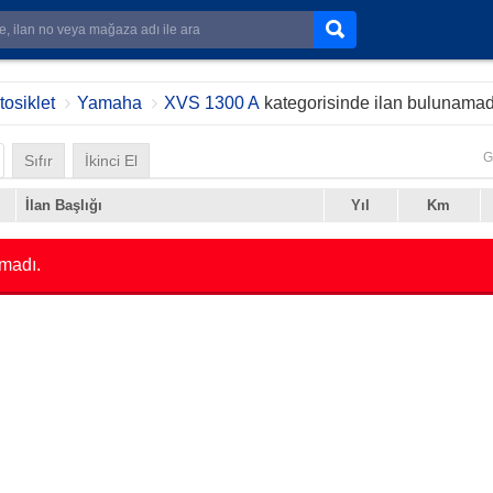
osiklet
Yamaha
XVS 1300 A
kategorisinde ilan bulunamad
G
Sıfır
İkinci El
İlan Başlığı
Yıl
Km
madı.