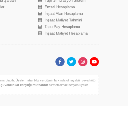
a Şartları
Yapı Simülasyon Sistemi
lar
Emsal Hesaplama
İnşaat Alan Hesaplama
İnşaat Maliyet Tahmini
Tapu Pay Hesaplama
İnşaat Maliyet Hesaplama
iş olabilir. Üyeler hatalı bilgi verdiğinin farkında olmayabilir veya kötü
k
güvenilir kat karşılığı müteahhit
hizmeti almak isteyen üyeler