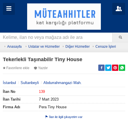
Anasayfa
Ustalar ve Hizmetler
Diğer Hizmetler
Cenaze İşleri
Tekerlekli Taşınabilir Tiny House
Favorilere ekle
Yazdır
İstanbul
Sultanbeyli
Abdurrahmangazi Mah.
İlan No
139
İlan Tarihi
7 Mart 2023
Firma Adı
Pera Tiny House
İlan ile ilgili şikayetim var