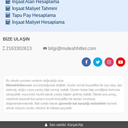
İnşaat Alan Hesaplama
İnşaat Maliyet Tahmini
Tapu Pay Hesaplama
İnşaat Maliyet Hesaplama
BİZE ULAŞIN
2163302613
bilgi@muteahhitler.com
Bu sitede sunulan verilerin doğruluğu asla
Müteahhitler.com
sorumluluğunda değildir. Üyeler kendi insiyatifleri ile üye olup, ilan
eklemiş, doğru veya yanlış bilgi vermiş olabilir. Üyeler hatalı bilgi verdiğinin farkında
olmayabilir veya kötü niyetli olarak yanlış bilgiler girilmiş olabilir. Sitede ana amaç,
sektörde basiretli tüccarların kendi insiyatifleri ile ilanları inceleyip
değerlendirmeleridir. Mal sahibi olarak
güvenilir kat karşılığı müteahhit
hizmeti
almak isteyen üyeler ofisimiz ile irtibata geçebilir.
İlan sahibi: Kürşat Alp