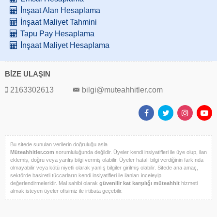
İnşaat Alan Hesaplama
İnşaat Maliyet Tahmini
Tapu Pay Hesaplama
İnşaat Maliyet Hesaplama
BİZE ULAŞIN
2163302613
bilgi@muteahhitler.com
Bu sitede sunulan verilerin doğruluğu asla
Müteahhitler.com
sorumluluğunda değildir. Üyeler kendi insiyatifleri ile üye olup, ilan
eklemiş, doğru veya yanlış bilgi vermiş olabilir. Üyeler hatalı bilgi verdiğinin farkında
olmayabilir veya kötü niyetli olarak yanlış bilgiler girilmiş olabilir. Sitede ana amaç,
sektörde basiretli tüccarların kendi insiyatifleri ile ilanları inceleyip
değerlendirmeleridir. Mal sahibi olarak
güvenilir kat karşılığı müteahhit
hizmeti
almak isteyen üyeler ofisimiz ile irtibata geçebilir.