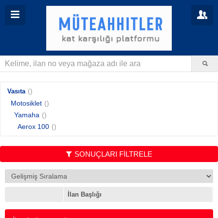
()
Vasıta
Motosiklet
()
Yamaha
()
Aerox 100
()
SONUÇLARI FİLTRELE
İlan Başlığı