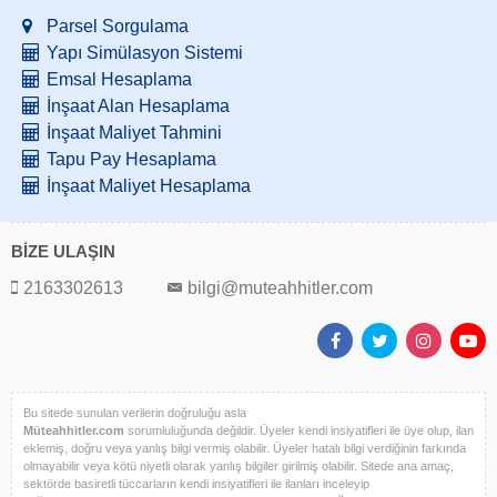
Parsel Sorgulama
Yapı Simülasyon Sistemi
Emsal Hesaplama
İnşaat Alan Hesaplama
İnşaat Maliyet Tahmini
Tapu Pay Hesaplama
İnşaat Maliyet Hesaplama
BİZE ULAŞIN
2163302613
bilgi@muteahhitler.com
Bu sitede sunulan verilerin doğruluğu asla
Müteahhitler.com
sorumluluğunda değildir. Üyeler kendi insiyatifleri ile üye olup, ilan
eklemiş, doğru veya yanlış bilgi vermiş olabilir. Üyeler hatalı bilgi verdiğinin farkında
olmayabilir veya kötü niyetli olarak yanlış bilgiler girilmiş olabilir. Sitede ana amaç,
sektörde basiretli tüccarların kendi insiyatifleri ile ilanları inceleyip