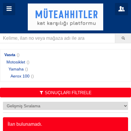
()
Vasıta
Motosiklet
()
Yamaha
()
Aerox 100
()
SONUÇLARI FİLTRELE
İlan bulunamadı.