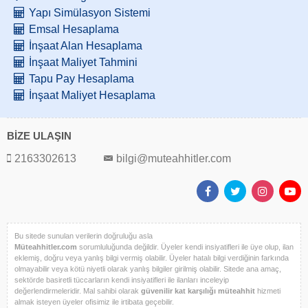
Yapı Simülasyon Sistemi
Emsal Hesaplama
İnşaat Alan Hesaplama
İnşaat Maliyet Tahmini
Tapu Pay Hesaplama
İnşaat Maliyet Hesaplama
BİZE ULAŞIN
2163302613
bilgi@muteahhitler.com
Bu sitede sunulan verilerin doğruluğu asla
Müteahhitler.com
sorumluluğunda değildir. Üyeler kendi insiyatifleri ile üye olup, ilan
eklemiş, doğru veya yanlış bilgi vermiş olabilir. Üyeler hatalı bilgi verdiğinin farkında
olmayabilir veya kötü niyetli olarak yanlış bilgiler girilmiş olabilir. Sitede ana amaç,
sektörde basiretli tüccarların kendi insiyatifleri ile ilanları inceleyip
değerlendirmeleridir. Mal sahibi olarak
güvenilir kat karşılığı müteahhit
hizmeti
almak isteyen üyeler ofisimiz ile irtibata geçebilir.