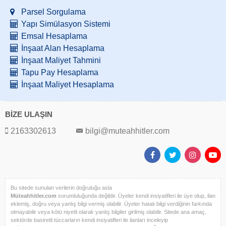
Parsel Sorgulama
Yapı Simülasyon Sistemi
Emsal Hesaplama
İnşaat Alan Hesaplama
İnşaat Maliyet Tahmini
Tapu Pay Hesaplama
İnşaat Maliyet Hesaplama
BİZE ULAŞIN
2163302613
bilgi@muteahhitler.com
Bu sitede sunulan verilerin doğruluğu asla
Müteahhitler.com
sorumluluğunda değildir. Üyeler kendi insiyatifleri ile üye olup, ilan
eklemiş, doğru veya yanlış bilgi vermiş olabilir. Üyeler hatalı bilgi verdiğinin farkında
olmayabilir veya kötü niyetli olarak yanlış bilgiler girilmiş olabilir. Sitede ana amaç,
sektörde basiretli tüccarların kendi insiyatifleri ile ilanları inceleyip