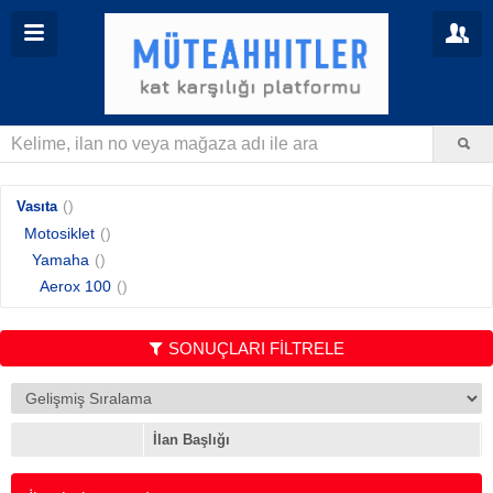
()
Vasıta
Motosiklet
()
Yamaha
()
Aerox 100
()
SONUÇLARI FİLTRELE
İlan Başlığı