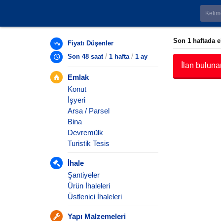
Son 1 haftada e
Fiyatı Düşenler
/
/
Son 48 saat
1 hafta
1 ay
İlan bulun
Emlak
Konut
İşyeri
Arsa / Parsel
Bina
Devremülk
Turistik Tesis
İhale
Şantiyeler
Ürün İhaleleri
Üstlenici İhaleleri
Yapı Malzemeleri