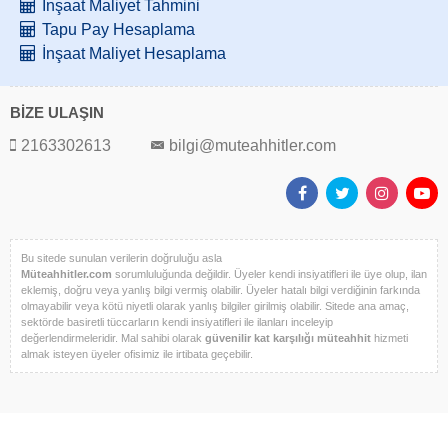
İnşaat Maliyet Tahmini
Tapu Pay Hesaplama
İnşaat Maliyet Hesaplama
BİZE ULAŞIN
2163302613
bilgi@muteahhitler.com
Bu sitede sunulan verilerin doğruluğu asla
Müteahhitler.com
sorumluluğunda değildir. Üyeler kendi insiyatifleri ile üye olup, ilan
eklemiş, doğru veya yanlış bilgi vermiş olabilir. Üyeler hatalı bilgi verdiğinin farkında
olmayabilir veya kötü niyetli olarak yanlış bilgiler girilmiş olabilir. Sitede ana amaç,
sektörde basiretli tüccarların kendi insiyatifleri ile ilanları inceleyip
değerlendirmeleridir. Mal sahibi olarak
güvenilir kat karşılığı müteahhit
hizmeti
almak isteyen üyeler ofisimiz ile irtibata geçebilir.