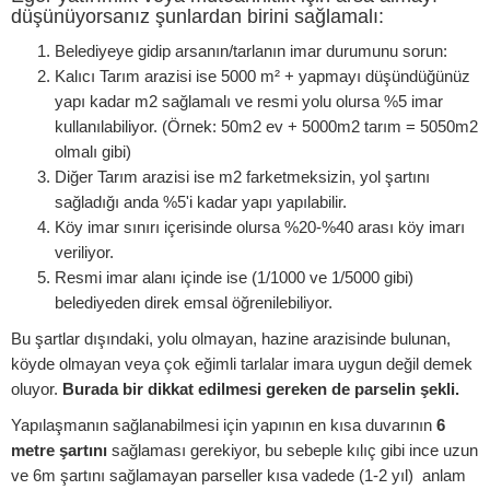
düşünüyorsanız şunlardan birini sağlamalı:
Belediyeye gidip arsanın/tarlanın imar durumunu sorun:
Kalıcı Tarım arazisi ise 5000 m² + yapmayı düşündüğünüz
yapı kadar m2 sağlamalı ve resmi yolu olursa %5 imar
kullanılabiliyor. (Örnek: 50m2 ev + 5000m2 tarım = 5050m2
olmalı gibi)
Diğer Tarım arazisi ise m2 farketmeksizin, yol şartını
sağladığı anda %5'i kadar yapı yapılabilir.
Köy imar sınırı içerisinde olursa %20-%40 arası köy imarı
veriliyor.
Resmi imar alanı içinde ise (1/1000 ve 1/5000 gibi)
belediyeden direk emsal öğrenilebiliyor.
Bu şartlar dışındaki, yolu olmayan, hazine arazisinde bulunan,
köyde olmayan veya çok eğimli tarlalar imara uygun değil demek
oluyor.
Burada bir dikkat edilmesi gereken de parselin şekli.
Yapılaşmanın sağlanabilmesi için yapının en kısa duvarının
6
metre şartını
sağlaması gerekiyor, bu sebeple kılıç gibi ince uzun
ve 6m şartını sağlamayan parseller kısa vadede (1-2 yıl) anlam